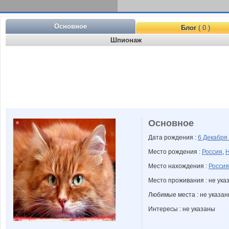
Основное
Блог
( 0 )
Шпионаж
Основное
Дата рождения :
6 Декабря
Место рождения :
Россия
,
Н
Место нахождения :
Россия
Место проживания : не ука
Любимые места : не указа
Интересы : не указаны