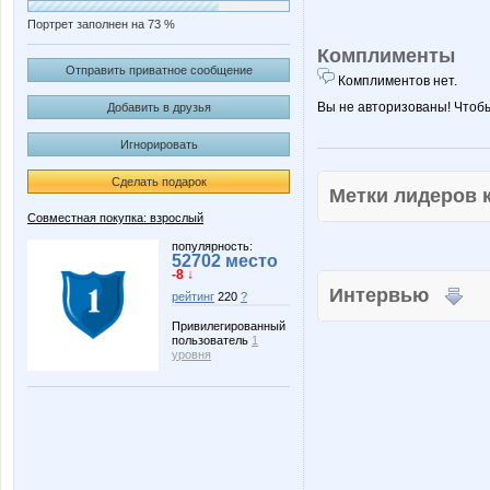
Портрет заполнен на 73 %
Комплименты
Отправить приватное сообщение
Комплиментов нет.
Вы не авторизованы! Чтоб
Добавить в друзья
Игнорировать
Сделать подарок
Метки лидеров
Совместная покупка: взрослый
популярность:
52702 место
-8 ↓
Интервью
рейтинг
220
?
Привилегированный
пользователь
1
уровня