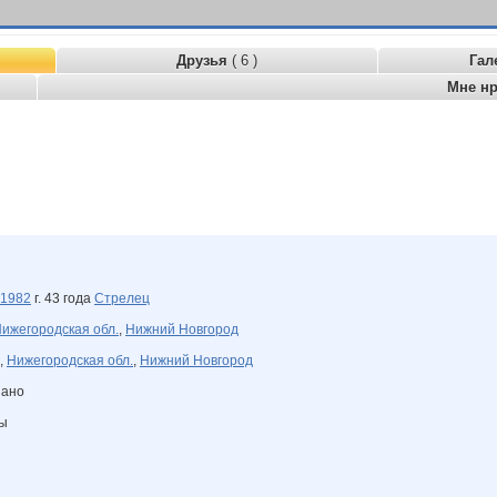
Друзья
( 6 )
Гал
Мне н
1982
г. 43 года
Стрелец
ижегородская обл.
,
Нижний Новгород
,
Нижегородская обл.
,
Нижний Новгород
зано
ны