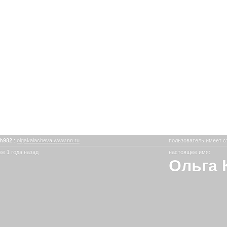
ch982
:
olgakalacheva.www.nn.ru
пользователь имеет с
е 1 года назад
настоящее имя:
Ольга 