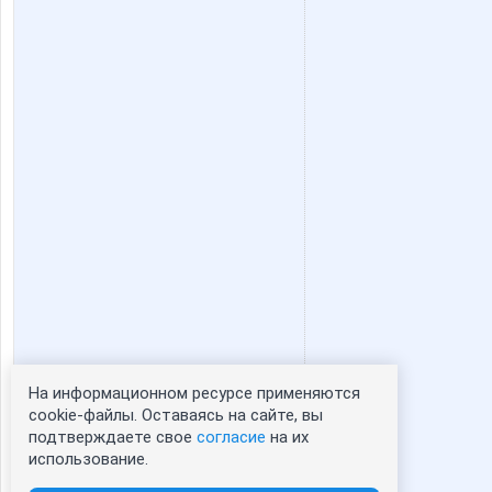
На информационном ресурсе применяются
Статистика портрета:
cookie-файлы. Оставаясь на сайте, вы
подтверждаете свое
согласие
на их
сейчас просматривают портрет - 0
использование.
зарегистрированные пользователи
посетившие портрет за 7 дней - 0