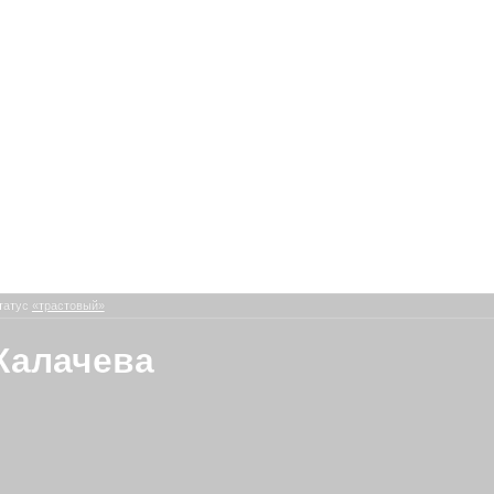
татус
«трастовый»
Калачева