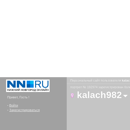
Персональный сайт пользователя
kala
портрет № 192974 зарегистрирован боле
kalach982
Привет, Гость !
-
Войти
-
Зарегистрироваться